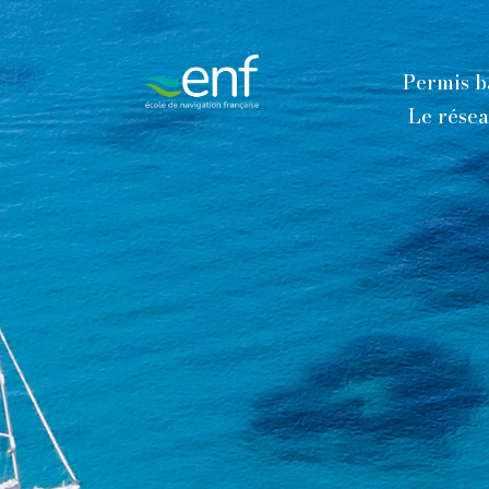
contenu
principal
Permis b
Le rése